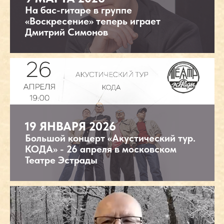
На бас-гитаре в группе
«Воскресение» теперь играет
Дмитрий Симонов
ПРИСОЕДИНЯЙТЕСЬ
К VIP-КЛУБУ
19 ЯНВАРЯ 2026
Большой концерт «Акустический тур.
если хотите быть первым в курсе событий
КОДА» - 26 апреля в московском
группы «‎Воскресение»‎ и иметь постоянную
Театре Эстрады
скидку 20 процентов на VIP места
ПРИСОЕДИНИТЬСЯ