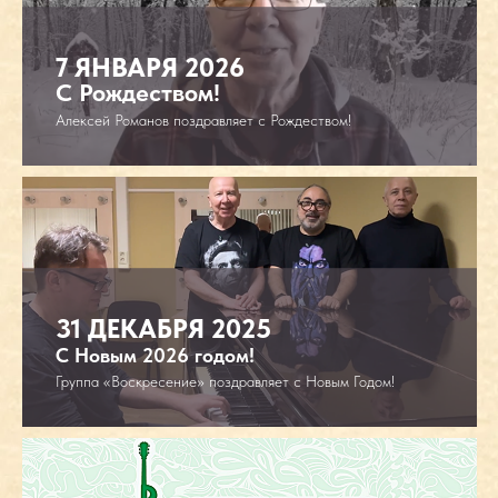
7 ЯНВАРЯ 2026
С Рождеством!
Алексей Романов поздравляет с Рождеством!
АУДИО И ВИДЕО
31 ДЕКАБРЯ 2025
слушать альбомы группы
«‎Воскресение»‎
С Новым 2026 годом!
ЕЩЕ АЛЬБОМЫ >
Группа «Воскресение» поздравляет с Новым Годом!