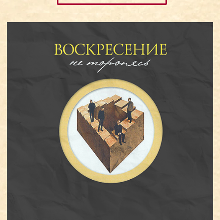
Алексей Земцов администратор
+7 (916) 777-50-25
drotic67@mail.ru
Филипп Каптуренко пресс-атташе
+7 (911) 955-51-05
voskresenie.pr@gmail.com
Юрий Газибагандов тур-менеджер
+7 (963) 963-53-87
classic64@mail.ru
Павел Жилов юрисконсульт
+7 (995) 903-86-74
a9100572386@gmail.com
Алена Присяжная официальный фотограф
+7 (926) 238-40-93
alena.prisyazhnaya@gmail.ru