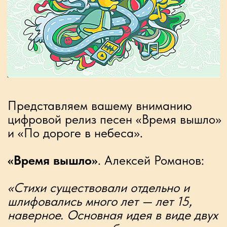
«Стихи существовали отдельно и
шлифовались много лет — лет 15,
наверное. Основная идея в виде двух
строчек, которая обрастала «мясом»,
потом какие-то куски я как с шаурмы
— снимал, выкидывал. В конце
концов, когда такое выросло «тело»,
достаточно длинное и толстое, я
показывал Мише Башакову, он
говорит: «Образов, прямо, чересчур,
это спектакль целый, а не песня».
Насколько я анализирую собственное
творчество, извиняюсь за
высокопарность, в основном я
ориентируюсь на зрительные образы.
В этом произведении зрительных
ассоциаций нет вообще. Первым
делом, на что нанизывалась вся
кристаллическая структура, —
«оборвать одним движеньем жизни
дивное круженье». Я думаю, это
приходит в голову каждому. С
подросткового возраста до первых