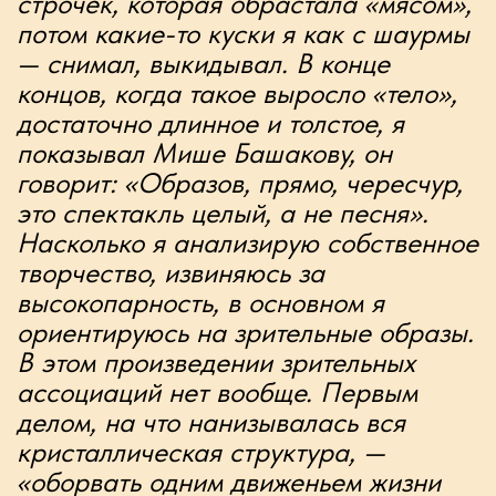
седин. А дальше может быть почаще,
может быть пореже. Из этого
родилось вот это: «время медлит
величаво переполненную чашу
звонкой каплей опрокинуть». Это
прямо декаданс. Мне это показалось
очень клёво. И к этому прилепилась
«перепуганная белка» для того, чтобы
снизить пафос. Ну и к этому стали
приделываться какие-то, в том же
размере, который приходит в голову,
какие-то частушки смешные — само
собой. Про то, что «мы ещё едва ли с
вами слыли существами, или»... Вот
этого было достаточно».
«По дороге в небеса»
.
Черновик стиха лежал «в столе»
Алексея Романова почти три года.
Аранжировка создавалась на
домашнем компьютере, а «шлифовка»
проходила усилиями всей группы.
Работа на студии началась в 2020