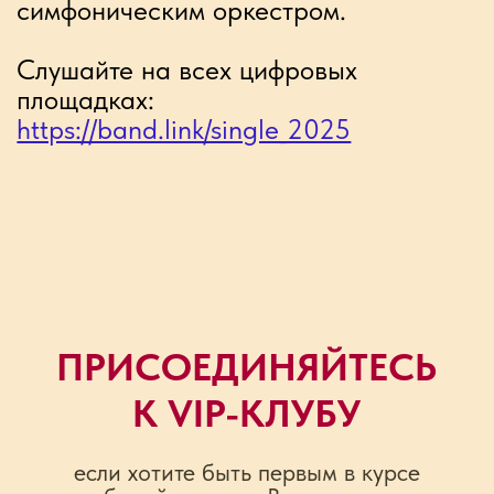
Юрий Газибагандов тур-менеджер
+7 (963) 963-53-87
classic64@mail.ru
Павел Жилов юрисконсульт
+7 (995) 903-86-74
a9100572386@gmail.com
Алена Присяжная официальный фотограф
+7 (926) 238-40-93
alena.prisyazhnaya@gmail.ru
Автор иллюстраций: Александр Ерашов.
Дизайнер: Ольга Злобина.
Политика конфиденциальности
© 2018-2026 Группа «‎Воскресение»‎.
разработано