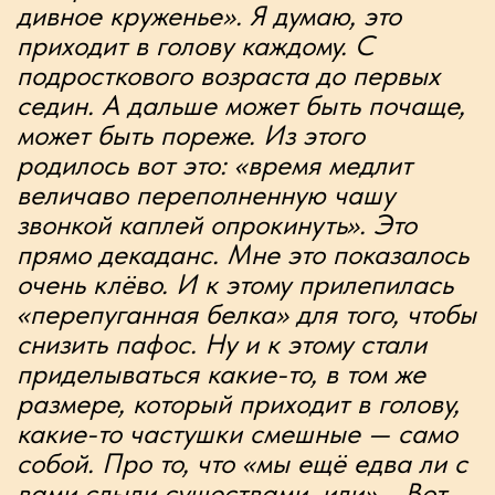
году, а окончательный вариант песни
увидел свет в конце 2021 года.
Обе композиции вышли на
семидюймовом виниле бонусом к
двойному юбилейному концерту с
симфоническим оркестром.
Слушайте на всех цифровых
площадках:
https://band.link/single_2025
ПРИСОЕДИНЯЙТЕСЬ
К VIP-КЛУБУ
если хотите быть первым в курсе