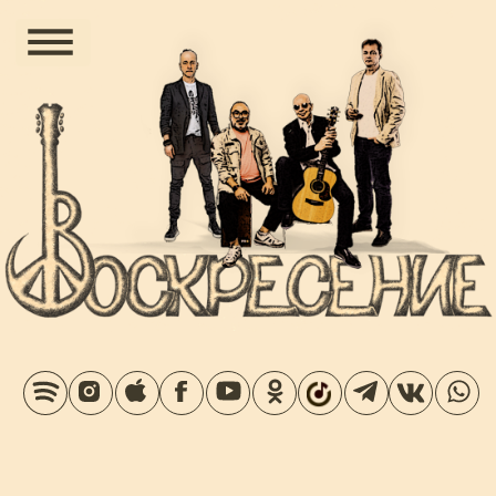
Цифровой сингл «Время
вышло» и «По дороге в
небеса»