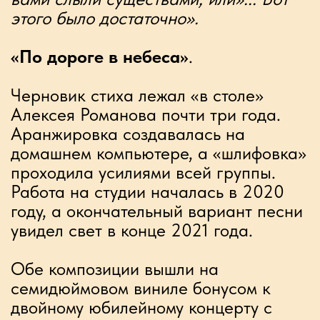
событий группы «‎Воскресение»‎
и иметь постоянную скидку 20
процентов на VIP места
ПРИСОЕДИНИТЬСЯ
КОНТАКТЫ
Дмитрий Верховский директор
+7 (925) 500-98-66
Исключительно: WhatsApp, Telegram
newsintezproject@gmail.com
Алексей Земцов администратор
+7 (916) 777-50-25
drotic67@mail.ru
Филипп Каптуренко пресс-атташе
+7 (911) 955-51-05
voskresenie.pr@gmail.com